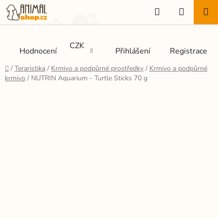
Přejít
Hledat
NÁKUP
na
KOŠÍK
obsah
CZK
Hodnocení
Přihlášení
Registrace
Domů
/
Teraristika
/
Krmivo a podpůrné prostředky
/
Krmivo a podpůrné
krmivo
/
NUTRIN Aquarium - Turtle Sticks 70 g