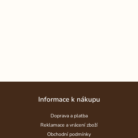
Z
á
Informace k nákupu
p
a
Doprava a platba
t
í
Reklamace a vrácení zboží
Obchodní podmínky