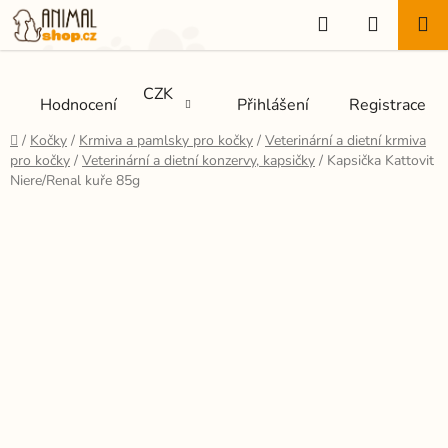
Přejít
Hledat
NÁKUP
na
KOŠÍK
obsah
CZK
Hodnocení
Přihlášení
Registrace
Domů
/
Kočky
/
Krmiva a pamlsky pro kočky
/
Veterinární a dietní krmiva
pro kočky
/
Veterinární a dietní konzervy, kapsičky
/
Kapsička Kattovit
Niere/Renal kuře 85g