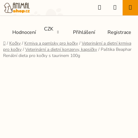
Přejít
Hledat
NÁKUP
na
KOŠÍK
obsah
CZK
Hodnocení
Přihlášení
Registrace
Domů
/
Kočky
/
Krmiva a pamlsky pro kočky
/
Veterinární a dietní krmiva
pro kočky
/
Veterinární a dietní konzervy, kapsičky
/
Paštika Beaphar
Renální dieta pro kočky s taurinem 100g