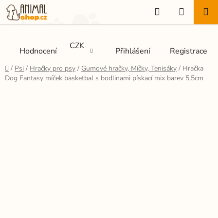
Přejít
Hledat
NÁKUP
na
KOŠÍK
obsah
CZK
Hodnocení
Přihlášení
Registrace
Domů
/
Psi
/
Hračky pro psy
/
Gumové hračky, Míčky, Tenisáky
/
Hračka
Dog Fantasy míček basketbal s bodlinami pískací mix barev 5,5cm