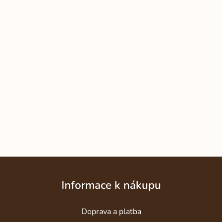
Z
á
Informace k nákupu
p
a
Doprava a platba
t