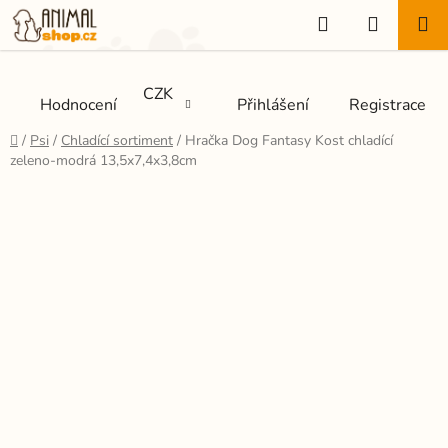
Přejít
Hledat
NÁKUP
na
KOŠÍK
obsah
CZK
Hodnocení
Přihlášení
Registrace
Domů
/
Psi
/
Chladící sortiment
/
Hračka Dog Fantasy Kost chladící
zeleno-modrá 13,5x7,4x3,8cm