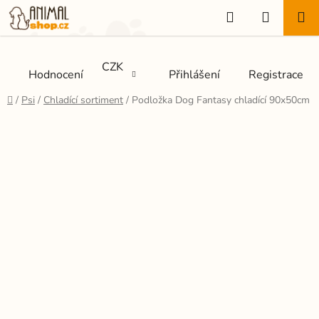
Přejít
Hledat
NÁKUP
na
KOŠÍK
obsah
CZK
Hodnocení
Přihlášení
Registrace
Domů
/
Psi
/
Chladící sortiment
/
Podložka Dog Fantasy chladící 90x50cm