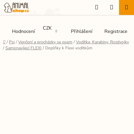
Přejít
Hledat
NÁKUP
na
KOŠÍK
obsah
CZK
Hodnocení
Přihlášení
Registrace
Domů
/
Psi
/
Venčení a procházky se psem
/
Vodítka, Karabiny, Rozdvojky
/
Samonavíjecí FLEXI
/
Doplňky k Flexi vodítkům