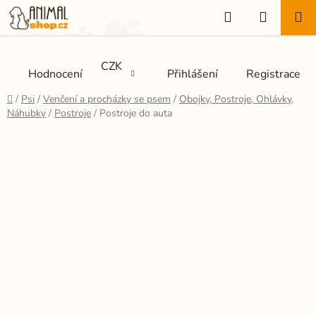
Přejít
Hledat
NÁKUP
na
KOŠÍK
obsah
CZK
Hodnocení
Přihlášení
Registrace
Domů
/
Psi
/
Venčení a procházky se psem
/
Obojky, Postroje, Ohlávky,
Náhubky
/
Postroje
/
Postroje do auta