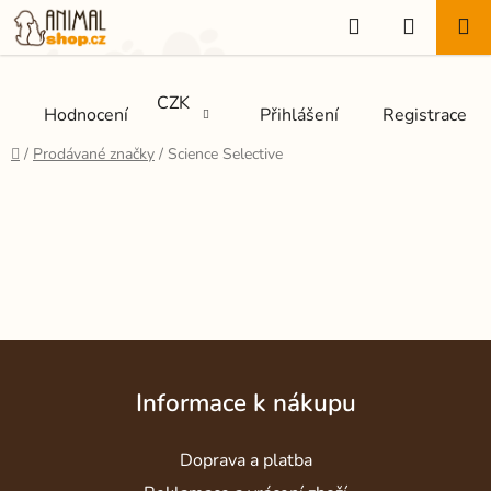
Přejít
Hledat
NÁKUP
na
KOŠÍK
obsah
CZK
Hodnocení
Přihlášení
Registrace
Domů
/
Prodávané značky
/
Science Selective
Z
á
Informace k nákupu
p
a
Doprava a platba
t