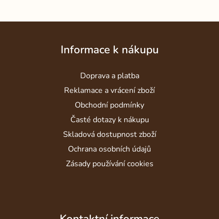
Z
á
Informace k nákupu
p
a
Doprava a platba
t
í
Reklamace a vrácení zboží
Obchodní podmínky
Časté dotazy k nákupu
Skladová dostupnost zboží
Ochrana osobních údajů
Zásady používání cookies
Kontaktní informace