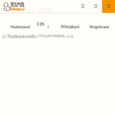
Přejít
Hledat
NÁKUP
na
KOŠÍK
obsah
CZK
Hodnocení
Přihlášení
Registrace
Domů
/
Prodávané značky
/
POLOPHARMA, s.r.o.