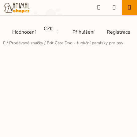
Přejít
Hledat
NÁKUP
na
KOŠÍK
obsah
CZK
Hodnocení
Přihlášení
Registrace
Domů
/
Prodávané značky
/
Brit Care Dog - funkční pamlsky pro psy