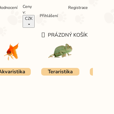
Ceny
Hodnocení
Registrace
v:
Přihlášení
CZK
PRÁZDNÝ KOŠÍK
NÁKUPNÍ
KOŠÍK
Akvaristika
Teraristika
Ostat