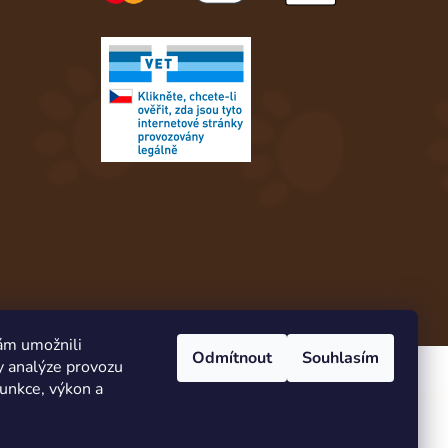
ám umožnili
Odmítnout
Souhlasím
y analýze provozu
Vytvořil Shoptet
funkce, výkon a