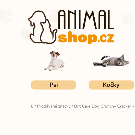
Přejít
na
obsah
Psi
Kočky
Domů
/
Prodávané značky
/
Brit Care Dog Crunchy Cracker 