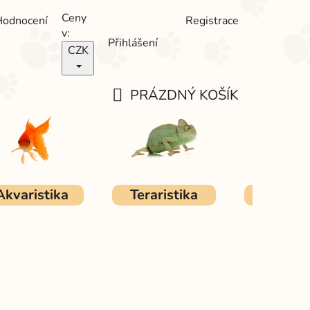
Ceny
Hodnocení
Registrace
v:
Přihlášení
CZK
PRÁZDNÝ KOŠÍK
NÁKUPNÍ
KOŠÍK
Akvaristika
Teraristika
Ostat