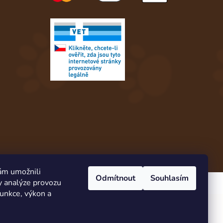
ám umožnili
Odmítnout
Souhlasím
y analýze provozu
Vytvořil Shoptet
funkce, výkon a