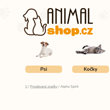
Přejít
na
obsah
Psi
Kočky
Domů
/
Prodávané značky
/
Alpha Spirit