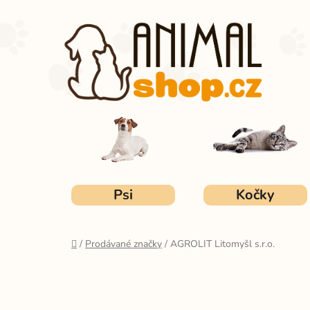
Přejít
na
obsah
Psi
Kočky
Domů
/
Prodávané značky
/
AGROLIT Litomyšl s.r.o.