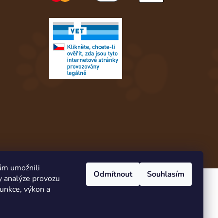
ám umožnili
Odmítnout
Souhlasím
y analýze provozu
Vytvořil Shoptet
funkce, výkon a