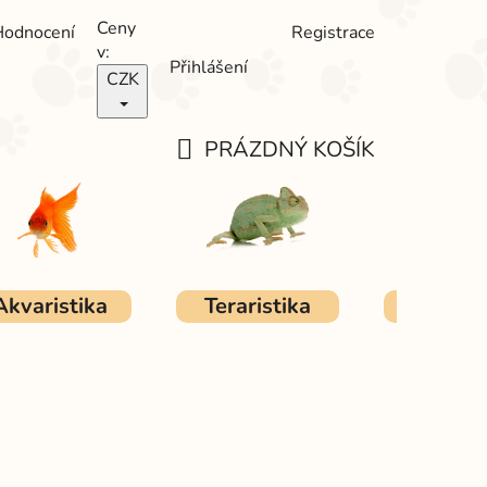
Ceny
Hodnocení
Registrace
v:
Přihlášení
CZK
PRÁZDNÝ KOŠÍK
NÁKUPNÍ
KOŠÍK
Akvaristika
Teraristika
Ostat