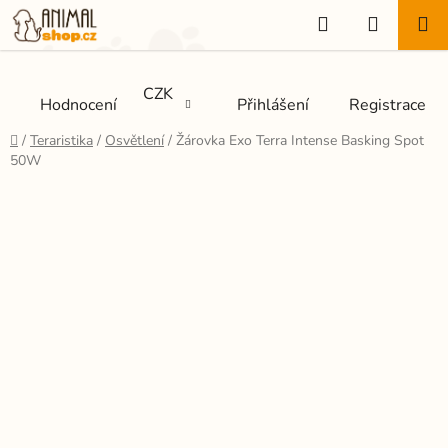
Přejít
Hledat
NÁKUP
na
KOŠÍK
obsah
CZK
Hodnocení
Přihlášení
Registrace
Domů
/
Teraristika
/
Osvětlení
/
Žárovka Exo Terra Intense Basking Spot
50W