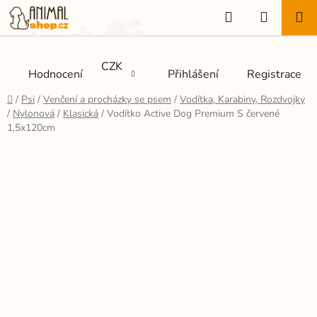
Přejít
Hledat
NÁKUP
na
KOŠÍK
obsah
CZK
Hodnocení
Přihlášení
Registrace
Domů
/
Psi
/
Venčení a procházky se psem
/
Vodítka, Karabiny, Rozdvojky
/
Nylonová
/
Klasická
/
Vodítko Active Dog Premium S červené
1,5x120cm