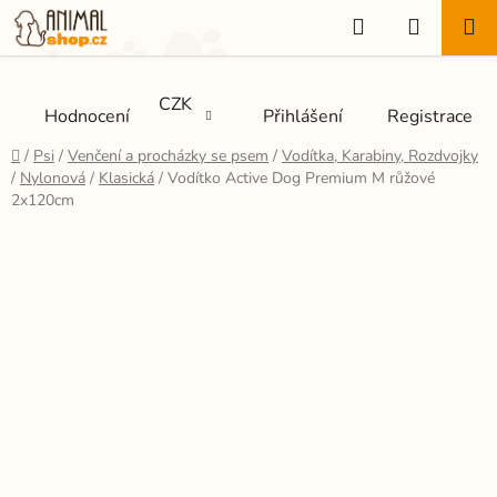
Přejít
Hledat
NÁKUP
na
KOŠÍK
obsah
CZK
Hodnocení
Přihlášení
Registrace
Domů
/
Psi
/
Venčení a procházky se psem
/
Vodítka, Karabiny, Rozdvojky
/
Nylonová
/
Klasická
/
Vodítko Active Dog Premium M růžové
2x120cm