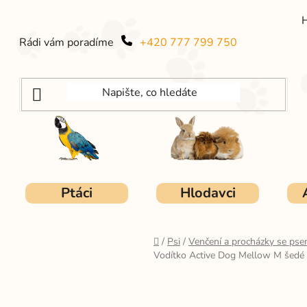
Rádi vám poradíme
+420 777 799 750
Ptáci
Hlodavci
Domů
/
Psi
/
Venčení a procházky se ps
Vodítko Active Dog Mellow M šedé