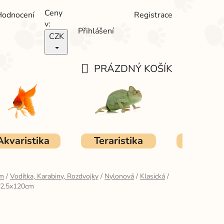
Ceny
Hodnocení
Registrace
v:
Přihlášení
CZK
PRÁZDNÝ KOŠÍK
NÁKUPNÍ
KOŠÍK
Akvaristika
Teraristika
Ostat
em
/
Vodítka, Karabiny, Rozdvojky
/
Nylonová
/
Klasická
/
 2,5x120cm