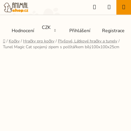
Přejít
Hledat
NÁKUP
na
KOŠÍK
obsah
CZK
Hodnocení
Přihlášení
Registrace
Domů
/
Kočky
/
Hračky pro kočky
/
Plyšové, Látkové hračky a tunely
/
Tunel Magic Cat spojený zipem s polštářkem bílý100x100x25cm