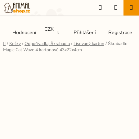
Přejít
Hledat
NÁKUP
na
KOŠÍK
obsah
CZK
Hodnocení
Přihlášení
Registrace
Domů
/
Kočky
/
Odpočívadla, Škrabadla
/
Lisovaný karton
/
Škrabadlo
Magic Cat Wave 4 kartonové 43x22x4cm