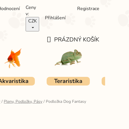
Ceny
Hodnocení
Registrace
v:
Přihlášení
CZK
PRÁZDNÝ KOŠÍK
NÁKUPNÍ
KOŠÍK
Akvaristika
Teraristika
Ostat
y
/
Pleny, Podložky, Pásy
/
Podložka Dog Fantasy