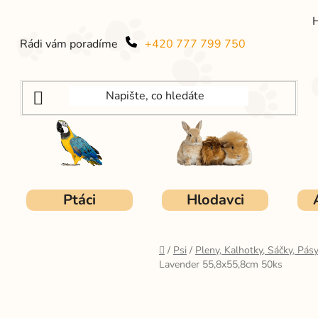
Rádi vám poradíme
+420 777 799 750
Ptáci
Hlodavci
Domů
/
Psi
/
Pleny, Kalhotky, Sáčky, Pás
Lavender 55,8x55,8cm 50ks