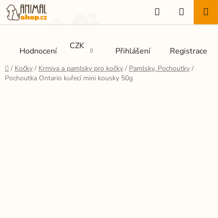
Přejít
Hledat
NÁKUP
na
KOŠÍK
obsah
CZK
Hodnocení
Přihlášení
Registrace
Domů
/
Kočky
/
Krmiva a pamlsky pro kočky
/
Pamlsky, Pochoutky
/
Pochoutka Ontario kuřecí mini kousky 50g