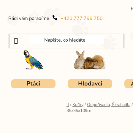
Rádi vám poradíme
+420 777 799 750
Ptáci
Hlodavci
Domů
/
Kočky
/
Odpočívadla, Škrabadla
/
35x35x109cm