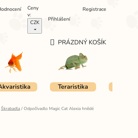
Ceny
Hodnocení
Registrace
v:
Přihlášení
CZK
PRÁZDNÝ KOŠÍK
NÁKUPNÍ
KOŠÍK
Akvaristika
Teraristika
Ostat
Škrabadla
/
Odpočívadlo Magic Cat Alexia hnědé