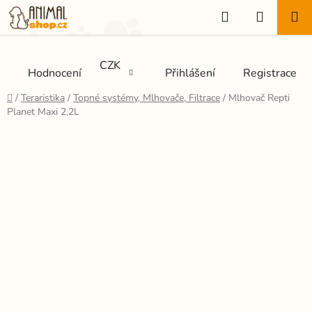
Přejít
Hledat
NÁKUP
na
KOŠÍK
obsah
CZK
Hodnocení
Přihlášení
Registrace
Domů
/
Teraristika
/
Topné systémy, Mlhovače, Filtrace
/
Mlhovač Repti
Planet Maxi 2,2L