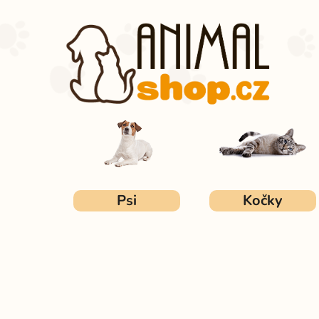
Přejít
na
obsah
Psi
Kočky