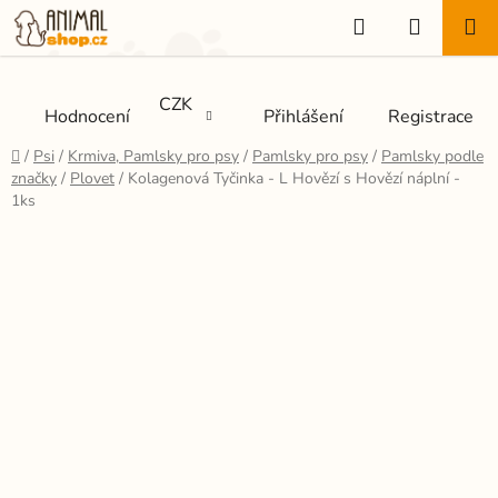
Přejít
Hledat
NÁKUP
na
KOŠÍK
obsah
CZK
Hodnocení
Přihlášení
Registrace
Domů
/
Psi
/
Krmiva, Pamlsky pro psy
/
Pamlsky pro psy
/
Pamlsky podle
značky
/
Plovet
/
Kolagenová Tyčinka - L Hovězí s Hovězí náplní -
1ks