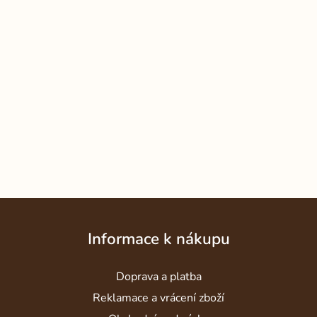
Z
á
Informace k nákupu
p
a
Doprava a platba
t
í
Reklamace a vrácení zboží