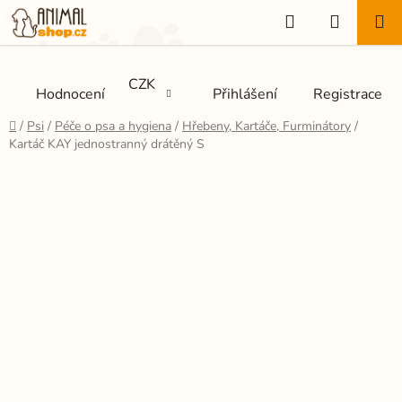
Přejít
Hledat
NÁKUP
na
KOŠÍK
obsah
CZK
Hodnocení
Přihlášení
Registrace
Domů
/
Psi
/
Péče o psa a hygiena
/
Hřebeny, Kartáče, Furminátory
/
Kartáč KAY jednostranný drátěný S