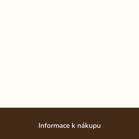
Z
á
Informace k nákupu
p
a