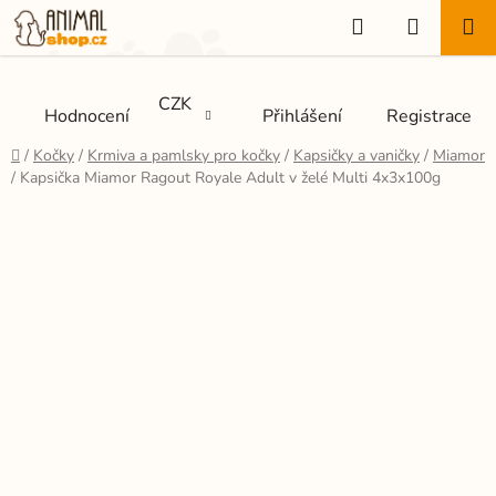
Přejít
Hledat
NÁKUP
na
KOŠÍK
obsah
CZK
Hodnocení
Přihlášení
Registrace
Domů
/
Kočky
/
Krmiva a pamlsky pro kočky
/
Kapsičky a vaničky
/
Miamor
/
Kapsička Miamor Ragout Royale Adult v želé Multi 4x3x100g