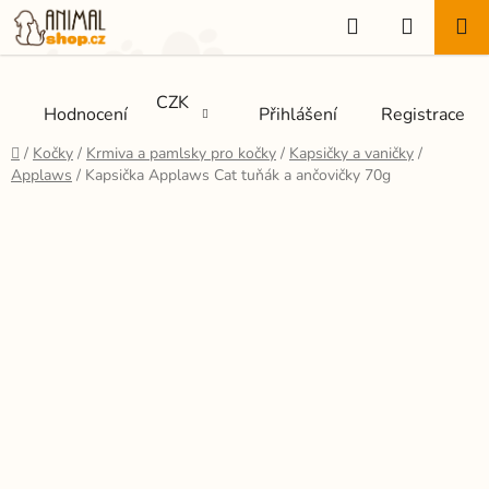
Přejít
Hledat
NÁKUP
na
KOŠÍK
obsah
CZK
Hodnocení
Přihlášení
Registrace
Domů
/
Kočky
/
Krmiva a pamlsky pro kočky
/
Kapsičky a vaničky
/
Applaws
/
Kapsička Applaws Cat tuňák a ančovičky 70g