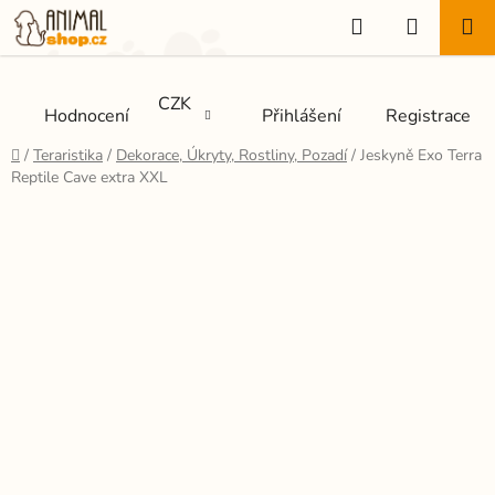
Přejít
Hledat
NÁKUP
na
KOŠÍK
obsah
CZK
Hodnocení
Přihlášení
Registrace
Domů
/
Teraristika
/
Dekorace, Úkryty, Rostliny, Pozadí
/
Jeskyně Exo Terra
Reptile Cave extra XXL