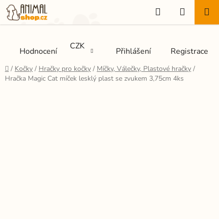
Přejít
Hledat
NÁKUP
na
KOŠÍK
obsah
CZK
Hodnocení
Přihlášení
Registrace
Domů
/
Kočky
/
Hračky pro kočky
/
Míčky, Válečky, Plastové hračky
/
Hračka Magic Cat míček lesklý plast se zvukem 3,75cm 4ks