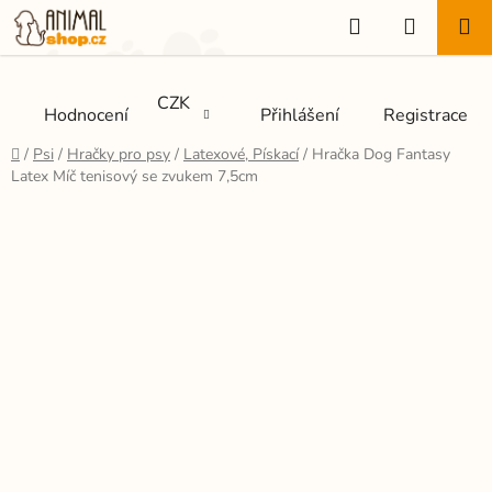
Přejít
Hledat
NÁKUP
na
KOŠÍK
obsah
CZK
Hodnocení
Přihlášení
Registrace
Domů
/
Psi
/
Hračky pro psy
/
Latexové, Pískací
/
Hračka Dog Fantasy
Latex Míč tenisový se zvukem 7,5cm