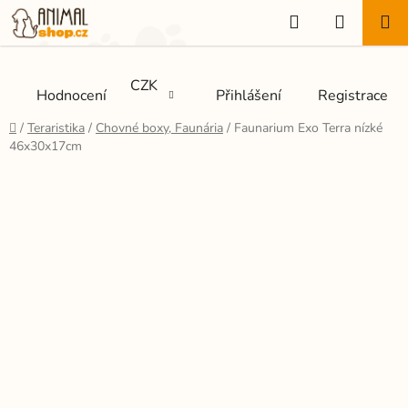
Přejít
Hledat
NÁKUP
na
KOŠÍK
obsah
CZK
Hodnocení
Přihlášení
Registrace
Domů
/
Teraristika
/
Chovné boxy, Faunária
/
Faunarium Exo Terra nízké
46x30x17cm